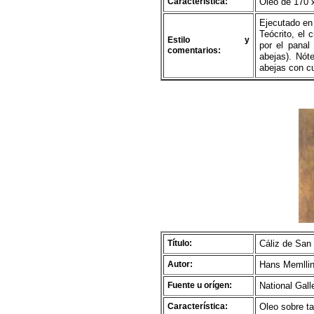
Característica:
Óleo de 170 
Ejecutado en
Teócrito, el 
Estilo y
por el panal
comentarios:
abejas). Nót
abejas con cu
Título:
Cáliz de San
Autor:
Hans Memllin
Fuente u orígen:
National Gal
Característica:
Oleo sobre ta