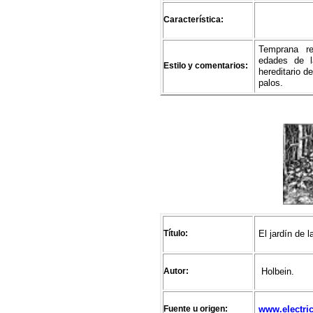
Característica:
Temprana re
edades de la
Estilo y comentarios:
hereditario d
palos.
Título:
El jardín de l
Autor:
Holbein.
Fuente u origen:
www.electri