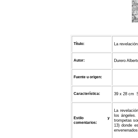
Título:
La revelació
Autor:
Durero Albert
Fuente u origen:
Característica:
39 x 28 cm S
La revelació
los ángeles.
Estilo y
trompetas son
comentarios:
13) donde es
envenenados