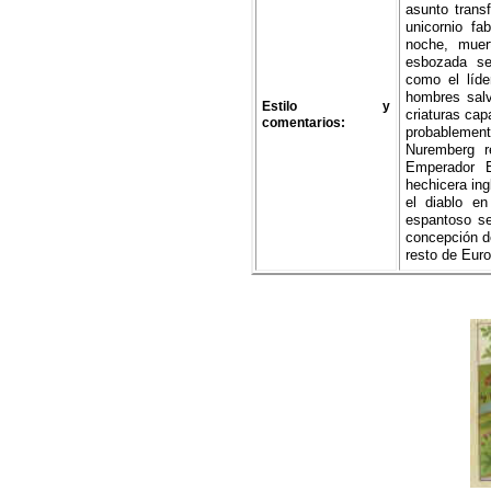
asunto trans
unicornio fa
noche, muer
esbozada se
como el líde
hombres salv
Estilo y
criaturas cap
comentarios:
probablemen
Nuremberg r
Emperador E
hechicera ing
el diablo e
espantoso s
concepción de
resto de Euro