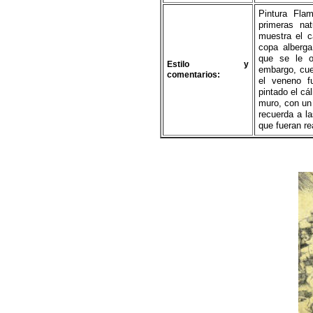
Pintura Fla
primeras na
muestra el c
copa alberga
que se le of
Estilo y
embargo, cue
comentarios:
el veneno f
pintado el cá
muro, con un 
recuerda a la
que fueran re