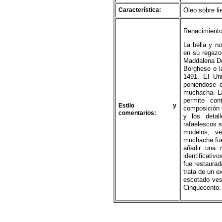
Característica:
Oleo sobre li
Renacimiento 
La bella y n
en su regazo
Maddalena Do
Borghese o la
1491. El Uni
poniéndose e
muchacha. La
permite con
Estilo y
composición c
comentarios:
y los detall
rafaelescos s
modelos, ve
muchacha fue 
añadir una 
identificativ
fue restaura
trata de un e
escotado ves
Cinquecento.