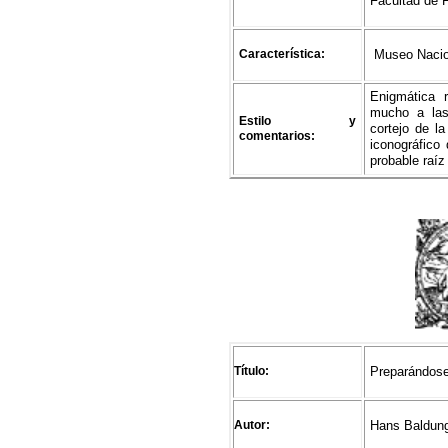
Facultad de F
Característica:
Museo Nacion
Enigmática 
mucho a las
Estilo y
cortejo de l
comentarios:
iconográfico
probable raí
Título:
Preparándose
Autor:
Hans Baldung