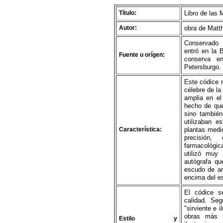
Título:
Libro de las 
Autor:
obra de Matth
Conservado 
entró en la 
Fuente u orígen:
conserva e
Petersburgo.
Este códice r
célebre de la
amplia en el
hecho de que
sino también
utilizaban e
Característica:
plantas medi
precisión,
farmacológica
utilizó muy
autógrafa qu
escudo de ar
encima del es
El códice s
calidad. Seg
"sirviente e 
obras más 
Estilo y