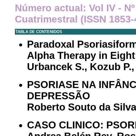
Número actual: Vol IV - Nº
Cuatrimestral (ISSN 1853-
TABLA DE CONTENIDOS
Paradoxal Psoriasiform
Alpha Therapy in Eight
Urbancek S., Kozub P.,
PSORIASE NA INFÂN
DEPRESSÃO
Roberto Souto da Silv
CASO CLINICO: PSORI